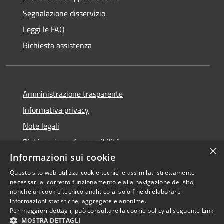
Segnalazione disservizio
Leggi le FAQ
Richiesta assistenza
Amministrazione trasparente
Informativa privacy
Note legali
Dichiarazione di accessibilità
×
Informazioni sui cookie
Questo sito web utilizza cookie tecnici e assimilati strettamente
necessari al corretto funzionamento e alla navigazione del sito,
RSS
Copyright © 2026 • Comune di
nonché un cookie tecnico analitico al solo fine di elaborare
informazioni statistiche, aggregate e anonime.
Accessibilità
Scarperia e San Piero •
Per maggiori dettagli, può consultare la cookie policy al seguente
Link
Privacy
Municipium
Powered by
•
MOSTRA DETTAGLI