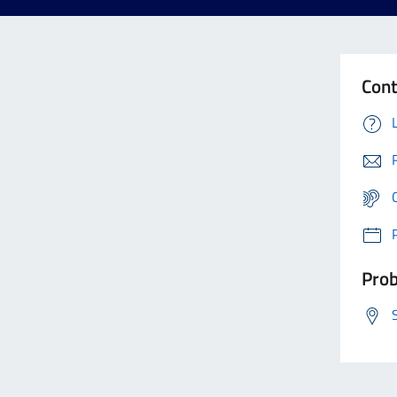
Cont
Prob