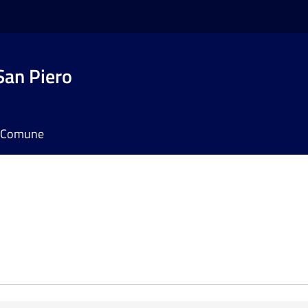
San Piero
il Comune
e