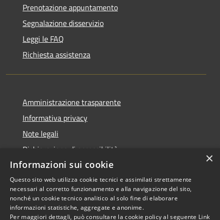
Prenotazione appuntamento
Segnalazione disservizio
Leggi le FAQ
Richiesta assistenza
Amministrazione trasparente
Informativa privacy
Note legali
Dichiarazione di accessibilità
×
Informazioni sui cookie
Questo sito web utilizza cookie tecnici e assimilati strettamente
necessari al corretto funzionamento e alla navigazione del sito,
RSS
Copyright © 2026 • Comune di
nonché un cookie tecnico analitico al solo fine di elaborare
informazioni statistiche, aggregate e anonime.
Accessibilità
Scarperia e San Piero •
Per maggiori dettagli, può consultare la cookie policy al seguente
Link