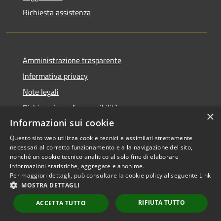
Richiesta assistenza
Amministrazione trasparente
Informativa privacy
Note legali
Dichiarazione di accessibilità
×
Informazioni sui cookie
Questo sito web utilizza cookie tecnici e assimilati strettamente
necessari al corretto funzionamento e alla navigazione del sito,
RSS
Copyright © 2026 • Comune di
nonché un cookie tecnico analitico al solo fine di elaborare
informazioni statistiche, aggregate e anonime.
Accessibilità
Scarperia e San Piero •
Per maggiori dettagli, può consultare la cookie policy al seguente
Link
Privacy
Municipium
Powered by
•
MOSTRA DETTAGLI
Cookie
Accesso redazione
RIFIUTA TUTTO
Mappa del sito
ACCETTA TUTTO