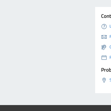
Cont
Prob