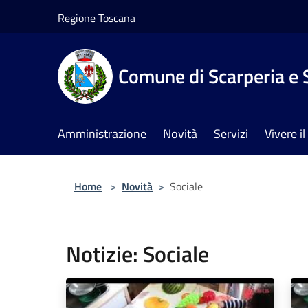
Salta al contenuto principale
Regione Toscana
Comune di Scarperia e 
Amministrazione
Novità
Servizi
Vivere 
Home
>
Novità
>
Sociale
Notizie: Sociale