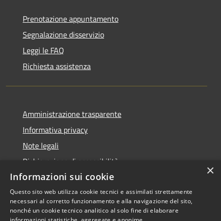
Prenotazione appuntamento
Segnalazione disservizio
Leggi le FAQ
Richiesta assistenza
Amministrazione trasparente
Informativa privacy
Note legali
Dichiarazione di accessibilità
×
Informazioni sui cookie
Questo sito web utilizza cookie tecnici e assimilati strettamente
necessari al corretto funzionamento e alla navigazione del sito,
RSS
Copyright © 2026 • Comune di
nonché un cookie tecnico analitico al solo fine di elaborare
informazioni statistiche, aggregate e anonime.