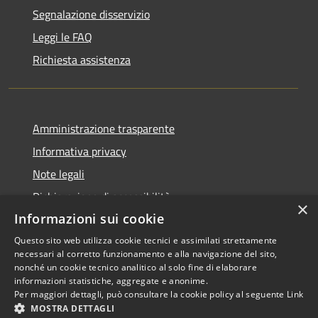
Segnalazione disservizio
Leggi le FAQ
Richiesta assistenza
Amministrazione trasparente
Informativa privacy
Note legali
Dichiarazione di accessibilità
×
Informazioni sui cookie
Questo sito web utilizza cookie tecnici e assimilati strettamente
necessari al corretto funzionamento e alla navigazione del sito,
RSS
Copyright © 2026 • Comune di
nonché un cookie tecnico analitico al solo fine di elaborare
informazioni statistiche, aggregate e anonime.
Accessibilità
Scarperia e San Piero •
Per maggiori dettagli, può consultare la cookie policy al seguente
Link
Privacy
Municipium
Powered by
•
MOSTRA DETTAGLI