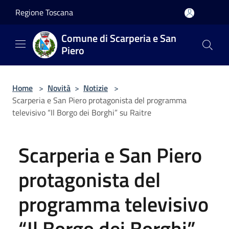
Salta al contenuto principale
Regione Toscana
Comune di Scarperia e San
Piero
Home
>
Novità
>
Notizie
>
Scarperia e San Piero protagonista del programma
televisivo “Il Borgo dei Borghi” su Raitre
Scarperia e San Piero
protagonista del
programma televisivo
“Il Borgo dei Borghi”