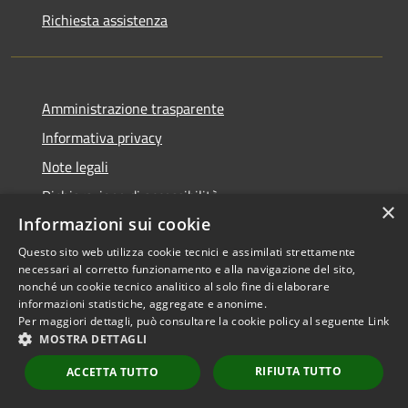
Richiesta assistenza
Amministrazione trasparente
Informativa privacy
Note legali
Dichiarazione di accessibilità
×
Informazioni sui cookie
Questo sito web utilizza cookie tecnici e assimilati strettamente
necessari al corretto funzionamento e alla navigazione del sito,
RSS
Copyright © 2026 • Comune di
nonché un cookie tecnico analitico al solo fine di elaborare
informazioni statistiche, aggregate e anonime.
Accessibilità
Scarperia e San Piero •
Per maggiori dettagli, può consultare la cookie policy al seguente
Link
Privacy
Municipium
Powered by
•
MOSTRA DETTAGLI
Cookie
Accesso redazione
RIFIUTA TUTTO
Mappa del sito
ACCETTA TUTTO