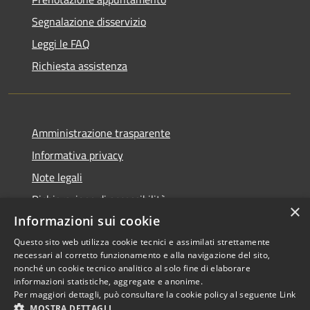
Segnalazione disservizio
Leggi le FAQ
Richiesta assistenza
Amministrazione trasparente
Informativa privacy
Note legali
Dichiarazione di accessibilità
×
Informazioni sui cookie
Questo sito web utilizza cookie tecnici e assimilati strettamente
necessari al corretto funzionamento e alla navigazione del sito,
RSS
Copyright © 2026 • Comune di
nonché un cookie tecnico analitico al solo fine di elaborare
informazioni statistiche, aggregate e anonime.
Accessibilità
Scarperia e San Piero •
Per maggiori dettagli, può consultare la cookie policy al seguente
Link
Privacy
Municipium
Powered by
•
MOSTRA DETTAGLI