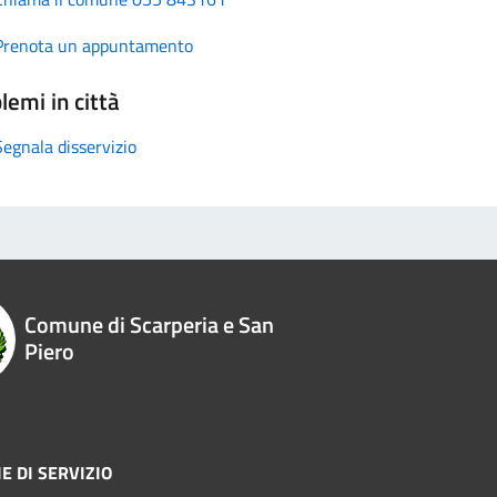
Prenota un appuntamento
lemi in città
Segnala disservizio
Comune di Scarperia e San
Piero
E DI SERVIZIO