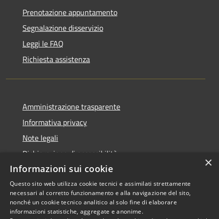
Prenotazione appuntamento
Segnalazione disservizio
Leggi le FAQ
Richiesta assistenza
Amministrazione trasparente
Informativa privacy
Note legali
Dichiarazione di accessibilità
×
Informazioni sui cookie
Questo sito web utilizza cookie tecnici e assimilati strettamente
necessari al corretto funzionamento e alla navigazione del sito,
RSS
Copyright © 2026 • Comune di
nonché un cookie tecnico analitico al solo fine di elaborare
informazioni statistiche, aggregate e anonime.
Accessibilità
Scarperia e San Piero •