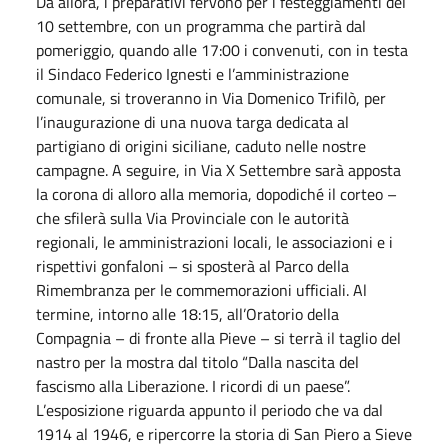
Da allora, i preparativi fervono per i festeggiamenti del
10 settembre, con un programma che partirà dal
pomeriggio, quando alle 17:00 i convenuti, con in testa
il Sindaco Federico Ignesti e l’amministrazione
comunale, si troveranno in Via Domenico Trifilò, per
l’inaugurazione di una nuova targa dedicata al
partigiano di origini siciliane, caduto nelle nostre
campagne. A seguire, in Via X Settembre sarà apposta
la corona di alloro alla memoria, dopodiché il corteo –
che sfilerà sulla Via Provinciale con le autorità
regionali, le amministrazioni locali, le associazioni e i
rispettivi gonfaloni – si sposterà al Parco della
Rimembranza per le commemorazioni ufficiali. Al
termine, intorno alle 18:15, all’Oratorio della
Compagnia – di fronte alla Pieve – si terrà il taglio del
nastro per la mostra dal titolo “Dalla nascita del
fascismo alla Liberazione. I ricordi di un paese”.
L’esposizione riguarda appunto il periodo che va dal
1914 al 1946, e ripercorre la storia di San Piero a Sieve