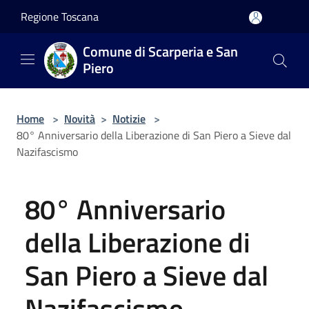
Salta al contenuto principale
Regione Toscana
Comune di Scarperia e San
Piero
Home
>
Novità
>
Notizie
>
80° Anniversario della Liberazione di San Piero a Sieve dal
Nazifascismo
80° Anniversario
della Liberazione di
San Piero a Sieve dal
Nazifascismo