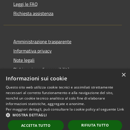
Leggi le FAQ
Richiesta assistenza
Amministrazione trasparente
Informativa privacy
Note legali
Dichiarazione di accessibilità
×
Informazioni sui cookie
Questo sito web utilizza cookie tecnici e assimilati strettamente
necessari al corretto funzionamento e alla navigazione del sito,
RSS
Copyright © 2026 • Comune di
nonché un cookie tecnico analitico al solo fine di elaborare
informazioni statistiche, aggregate e anonime.
Accessibilità
Scarperia e San Piero •
Per maggiori dettagli, può consultare la cookie policy al seguente
Link
Privacy
Municipium
Powered by
•
MOSTRA DETTAGLI
Cookie
Accesso redazione
RIFIUTA TUTTO
Mappa del sito
ACCETTA TUTTO