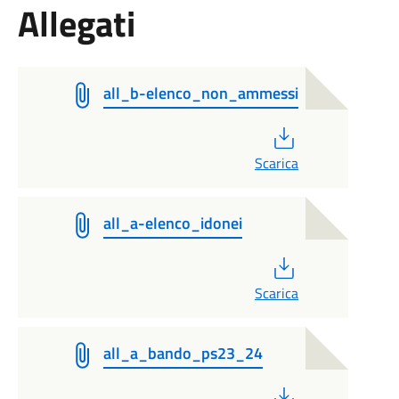
Allegati
all_b-elenco_non_ammessi
PDF
Scarica
all_a-elenco_idonei
PDF
Scarica
all_a_bando_ps23_24
PDF