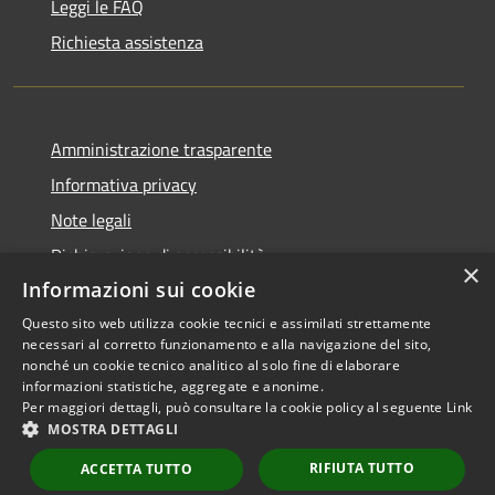
Leggi le FAQ
Richiesta assistenza
Amministrazione trasparente
Informativa privacy
Note legali
Dichiarazione di accessibilità
×
Informazioni sui cookie
Questo sito web utilizza cookie tecnici e assimilati strettamente
necessari al corretto funzionamento e alla navigazione del sito,
RSS
Copyright © 2026 • Comune di
nonché un cookie tecnico analitico al solo fine di elaborare
informazioni statistiche, aggregate e anonime.
Accessibilità
Scarperia e San Piero •
Per maggiori dettagli, può consultare la cookie policy al seguente
Link
Privacy
Municipium
Powered by
•
MOSTRA DETTAGLI
Cookie
Accesso redazione
RIFIUTA TUTTO
Mappa del sito
ACCETTA TUTTO