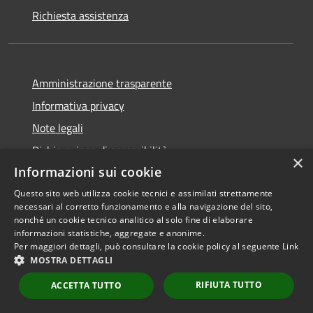
Richiesta assistenza
Amministrazione trasparente
Informativa privacy
Note legali
Dichiarazione di accessibilità
×
Informazioni sui cookie
Questo sito web utilizza cookie tecnici e assimilati strettamente
necessari al corretto funzionamento e alla navigazione del sito,
RSS
Copyright © 2026 • Comune di
nonché un cookie tecnico analitico al solo fine di elaborare
informazioni statistiche, aggregate e anonime.
Accessibilità
Scarperia e San Piero •
Per maggiori dettagli, può consultare la cookie policy al seguente
Link
Privacy
Municipium
Powered by
•
MOSTRA DETTAGLI
Cookie
Accesso redazione
RIFIUTA TUTTO
Mappa del sito
ACCETTA TUTTO