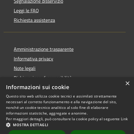
Segnalazione disservizio
Leggi le FAQ
Richiesta assistenza
Amministrazione trasparente
Informativa privacy
Note legali
Dichiarazione di accessibilità
×
Informazioni sui cookie
Questo sito web utilizza cookie tecnici e assimilati strettamente
necessari al corretto funzionamento e alla navigazione del sito,
RSS
Copyright © 2026 • Comune di
nonché un cookie tecnico analitico al solo fine di elaborare
informazioni statistiche, aggregate e anonime.
Accessibilità
Scarperia e San Piero •
Per maggiori dettagli, può consultare la cookie policy al seguente
Link
Privacy
Municipium
Powered by
•
MOSTRA DETTAGLI
Cookie
Accesso redazione