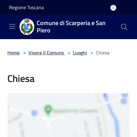
Salta al contenuto principale
Regione Toscana
Comune di Scarperia e San
Piero
Home
>
Vivere il Comune
>
Luoghi
>
Chiesa
Chiesa