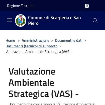
Salta al contenuto principale
Regione Toscana
Comune di Scarperia e San
Piero
Home
>
Amministrazione
>
Documenti e dati
>
Documenti (tecnico) di supporto
>
Valutazione Ambientale Strategica (VAS) -
Valutazione
Ambientale
Strategica (VAS) -
Documenti che concernono la Valutazione Ambientale