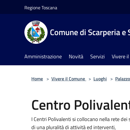
Salta al contenuto principale
Regione Toscana
Comune di Scarperia e 
Amministrazione
Novità
Servizi
Vivere 
Home
>
Vivere il Comune
>
Luoghi
>
Palazzo
Centro Polivalen
I Centri Polivalenti si collocano nella rete dei s
di una pluralità di attività ed interventi,