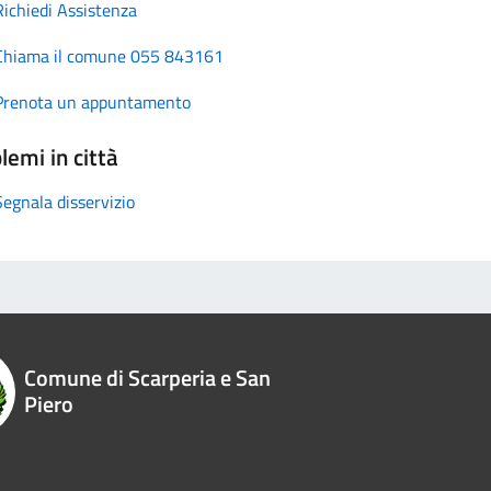
Richiedi Assistenza
Chiama il comune 055 843161
Prenota un appuntamento
lemi in città
Segnala disservizio
Comune di Scarperia e San
Piero