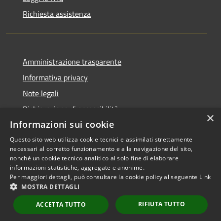
Richiesta assistenza
Amministrazione trasparente
Informativa privacy
Note legali
Dichiarazione di accessibilità
×
Informazioni sui cookie
Questo sito web utilizza cookie tecnici e assimilati strettamente
necessari al corretto funzionamento e alla navigazione del sito,
RSS
Copyright © 2026 • Comune di
nonché un cookie tecnico analitico al solo fine di elaborare
informazioni statistiche, aggregate e anonime.
Accessibilità
Scarperia e San Piero •
Per maggiori dettagli, può consultare la cookie policy al seguente
Link
Privacy
Municipium
Powered by
•
MOSTRA DETTAGLI
Cookie
Accesso redazione
RIFIUTA TUTTO
Mappa del sito
ACCETTA TUTTO