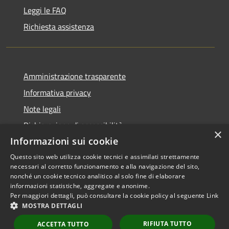
Leggi le FAQ
Richiesta assistenza
Amministrazione trasparente
Informativa privacy
Note legali
Dichiarazione di accessibilità
×
Informazioni sui cookie
Questo sito web utilizza cookie tecnici e assimilati strettamente
necessari al corretto funzionamento e alla navigazione del sito,
RSS
Copyright © 2026 • Comune di
nonché un cookie tecnico analitico al solo fine di elaborare
informazioni statistiche, aggregate e anonime.
Accessibilità
Scarperia e San Piero •
Per maggiori dettagli, può consultare la cookie policy al seguente
Link
Privacy
Municipium
Powered by
•
MOSTRA DETTAGLI
Cookie
Accesso redazione
RIFIUTA TUTTO
Mappa del sito
ACCETTA TUTTO