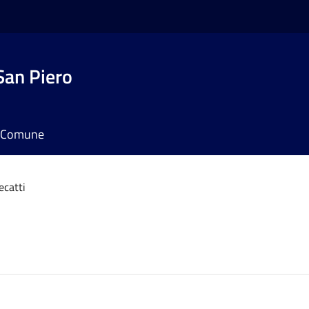
San Piero
il Comune
ecatti