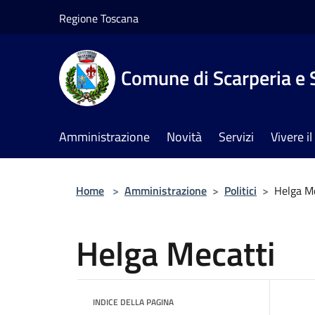
Salta al contenuto principale
Regione Toscana
Comune di Scarperia e 
Amministrazione
Novità
Servizi
Vivere 
Home
>
Amministrazione
>
Politici
>
Helga M
Helga Mecatti
INDICE DELLA PAGINA