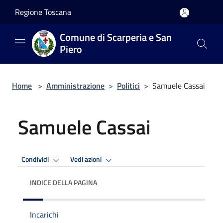
Salta al contenuto principale
Regione Toscana
Comune di Scarperia e San
Piero
Home
>
Amministrazione
>
Politici
>
Samuele Cassai
Samuele Cassai
Condividi
Vedi azioni
INDICE DELLA PAGINA
Incarichi