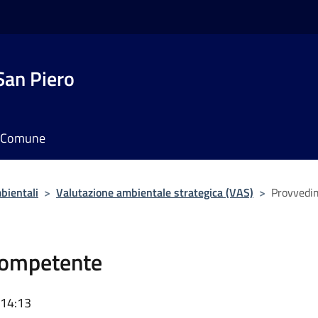
San Piero
il Comune
bientali
>
Valutazione ambientale strategica (VAS)
>
Provvedi
competente
 14:13