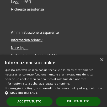
Leggi le FAQ
Richiesta assistenza
Amministrazione trasparente
Informativa privacy
Note legali
Dichiarazione di accessibilità
×
Informazioni sui cookie
Questo sito web utilizza cookie tecnici e assimilati strettamente
necessari al corretto funzionamento e alla navigazione del sito,
RSS
Copyright © 2026 • Comune di
nonché un cookie tecnico analitico al solo fine di elaborare
informazioni statistiche, aggregate e anonime.
Accessibilità
Scarperia e San Piero •
Per maggiori dettagli, può consultare la cookie policy al seguente
Link
Privacy
Municipium
Powered by
•
MOSTRA DETTAGLI
Cookie
Accesso redazione
RIFIUTA TUTTO
Mappa del sito
ACCETTA TUTTO