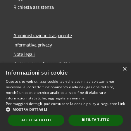
Richiesta assistenza
Amministrazione trasparente
Informativa privacy
Note legali
Dichiarazione di accessibilità
×
Informazioni sui cookie
Questo sito web utilizza cookie tecnici e assimilati strettamente
necessari al corretto funzionamento e alla navigazione del sito,
RSS
Copyright © 2026 • Comune di
nonché un cookie tecnico analitico al solo fine di elaborare
informazioni statistiche, aggregate e anonime.
Accessibilità
Scarperia e San Piero •
Per maggiori dettagli, può consultare la cookie policy al seguente
Link
Privacy
Municipium
Powered by
•
MOSTRA DETTAGLI
Cookie
Accesso redazione
RIFIUTA TUTTO
Mappa del sito
ACCETTA TUTTO