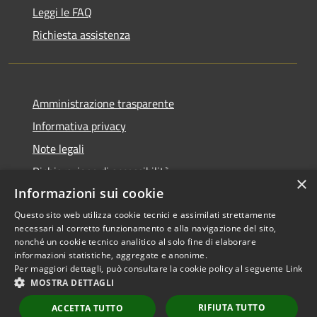
Leggi le FAQ
Richiesta assistenza
Amministrazione trasparente
Informativa privacy
Note legali
Dichiarazione di accessibilità
×
Informazioni sui cookie
Questo sito web utilizza cookie tecnici e assimilati strettamente
necessari al corretto funzionamento e alla navigazione del sito,
RSS
Copyright © 2026 • Comune di
nonché un cookie tecnico analitico al solo fine di elaborare
informazioni statistiche, aggregate e anonime.
Accessibilità
Scarperia e San Piero •
Per maggiori dettagli, può consultare la cookie policy al seguente
Link
Privacy
Municipium
Powered by
•
MOSTRA DETTAGLI
Cookie
Accesso redazione
RIFIUTA TUTTO
Mappa del sito
ACCETTA TUTTO