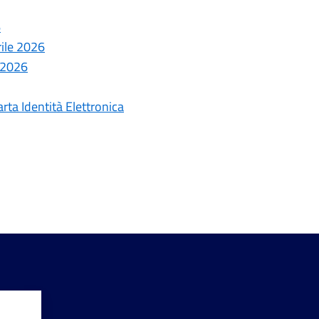
6
rile 2026
 2026
arta Identità Elettronica