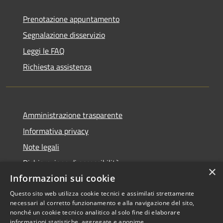
Prenotazione appuntamento
Segnalazione disservizio
Leggi le FAQ
Richiesta assistenza
Amministrazione trasparente
Informativa privacy
Note legali
Dichiarazione di accessibilità
×
Informazioni sui cookie
Questo sito web utilizza cookie tecnici e assimilati strettamente
necessari al corretto funzionamento e alla navigazione del sito,
RSS
Copyright © 2026 • Comune di
nonché un cookie tecnico analitico al solo fine di elaborare
informazioni statistiche, aggregate e anonime.