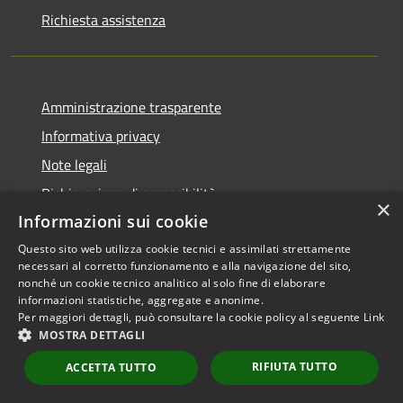
Richiesta assistenza
Amministrazione trasparente
Informativa privacy
Note legali
Dichiarazione di accessibilità
×
Informazioni sui cookie
Questo sito web utilizza cookie tecnici e assimilati strettamente
necessari al corretto funzionamento e alla navigazione del sito,
RSS
Copyright © 2026 • Comune di
nonché un cookie tecnico analitico al solo fine di elaborare
informazioni statistiche, aggregate e anonime.
Accessibilità
Scarperia e San Piero •
Per maggiori dettagli, può consultare la cookie policy al seguente
Link
Privacy
Municipium
Powered by
•
MOSTRA DETTAGLI
Cookie
Accesso redazione
RIFIUTA TUTTO
Mappa del sito
ACCETTA TUTTO