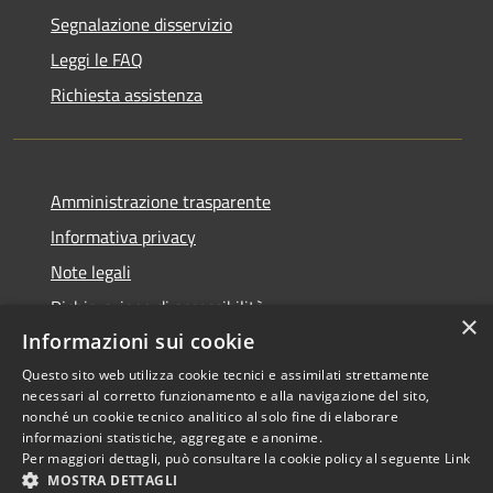
Segnalazione disservizio
Leggi le FAQ
Richiesta assistenza
Amministrazione trasparente
Informativa privacy
Note legali
Dichiarazione di accessibilità
×
Informazioni sui cookie
Questo sito web utilizza cookie tecnici e assimilati strettamente
necessari al corretto funzionamento e alla navigazione del sito,
RSS
Copyright © 2026 • Comune di
nonché un cookie tecnico analitico al solo fine di elaborare
informazioni statistiche, aggregate e anonime.
Accessibilità
Scarperia e San Piero •
Per maggiori dettagli, può consultare la cookie policy al seguente
Link
Privacy
Municipium
Powered by
•
MOSTRA DETTAGLI