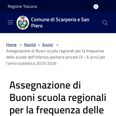
Salta al contenuto principale
Regione Toscana
Comune di Scarperia e San
Piero
Home
>
Novità
>
Avvisi
>
Assegnazione di Buoni scuola regionali per la frequenza
delle scuole dell’infanzia paritarie private (3 - 6 anni) per
l’anno scolastico 2025/2026
Assegnazione di
Buoni scuola regionali
per la frequenza delle