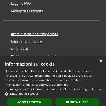
Leggi le FAQ
Richiesta assistenza
Amministrazione trasparente
Informativa privacy
Note legali
Dichiarazione di accessibilità
×
Informazioni sui cookie
Questo sito web utilizza cookie tecnici e assimilati strettamente
necessari al corretto funzionamento e alla navigazione del sito,
RSS
Copyright © 2026 • Comune di
nonché un cookie tecnico analitico al solo fine di elaborare
informazioni statistiche, aggregate e anonime.
Accessibilità
Scarperia e San Piero •
Per maggiori dettagli, può consultare la cookie policy al seguente
Link
Privacy
Municipium
Powered by
•
MOSTRA DETTAGLI
Cookie
Accesso redazione
RIFIUTA TUTTO
Mappa del sito
ACCETTA TUTTO