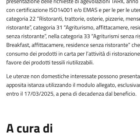
presentazione delle richieste di agevolazioni TARIC ann
con certificazione ISO14001 e/o EMAS e per le per le ute
categoria 22 “Ristoranti, trattorie, osterie, pizzerie, mens
ristorante”, categoria 31 “Agriturismo, affittacamere, res
senza ristorante”, nella categoria 33 “Agriturismi senza r
Breakfast, affittacamere, residence senza ristorante” che
consumo dei prodotti in carta per l’attività di ristorazi
favore dei prodotti tessili riutilizzabili.
Le utenze non domestiche interessate possono presentar
apposita istanza utilizzando il modulo allegato, esclusiv
entro il 17/03/2025, a pena di decadenza dal beneficio.
A cura di