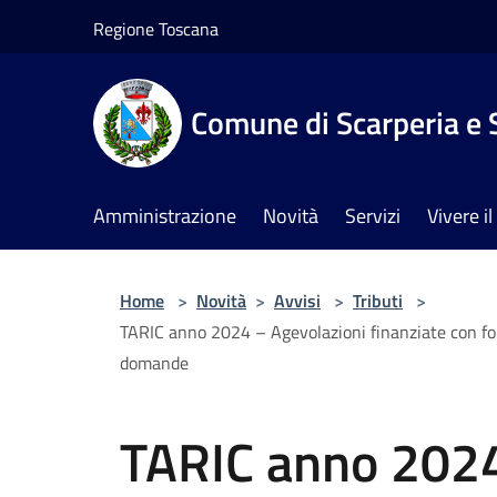
Salta al contenuto principale
Regione Toscana
Comune di Scarperia e 
Amministrazione
Novità
Servizi
Vivere 
Home
>
Novità
>
Avvisi
>
Tributi
>
TARIC anno 2024 – Agevolazioni finanziate con fond
domande
TARIC anno 2024