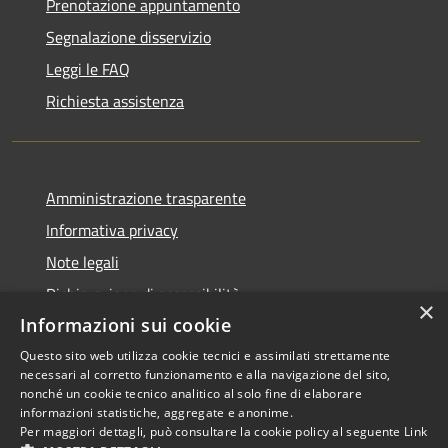
Prenotazione appuntamento
Segnalazione disservizio
Leggi le FAQ
Richiesta assistenza
Amministrazione trasparente
Informativa privacy
Note legali
Dichiarazione di accessibilità
×
Informazioni sui cookie
Questo sito web utilizza cookie tecnici e assimilati strettamente
necessari al corretto funzionamento e alla navigazione del sito,
RSS
Copyright © 2026 • Comune di
nonché un cookie tecnico analitico al solo fine di elaborare
informazioni statistiche, aggregate e anonime.
Accessibilità
Scarperia e San Piero •
Per maggiori dettagli, può consultare la cookie policy al seguente
Link
Privacy
Municipium
Powered by
•