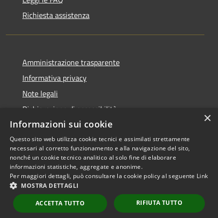
Richiesta assistenza
Amministrazione trasparente
Informativa privacy
Note legali
Dichiarazione di accessibilità
×
Informazioni sui cookie
Questo sito web utilizza cookie tecnici e assimilati strettamente
necessari al corretto funzionamento e alla navigazione del sito,
RSS
Copyright © 2026 • Comune di
nonché un cookie tecnico analitico al solo fine di elaborare
informazioni statistiche, aggregate e anonime.
Accessibilità
Scarperia e San Piero •
Per maggiori dettagli, può consultare la cookie policy al seguente
Link
Privacy
Municipium
Powered by
•
MOSTRA DETTAGLI
Cookie
Accesso redazione
RIFIUTA TUTTO
Mappa del sito
ACCETTA TUTTO