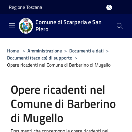
Salta al contenuto principale
Regione Toscana
Comune di Scarperia e San
Piero
Home
>
Amministrazione
>
Documenti e dati
>
Documenti (tecnico) di supporto
>
Opere ricadenti nel Comune di Barberino di Mugello
Opere ricadenti nel
Comune di Barberino
di Mugello
Documenti che concernono le opere ricadenti nel